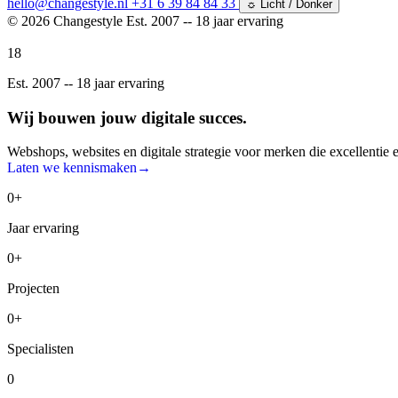
hello@changestyle.nl
+31 6 39 84 84 33
☼
Licht / Donker
© 2026 Changestyle
Est. 2007 -- 18 jaar ervaring
18
Est. 2007 -- 18 jaar ervaring
Wij bouwen
jouw digitale
succes.
Webshops, websites en digitale strategie voor merken die excellentie e
Laten we kennismaken
→
0+
Jaar ervaring
0+
Projecten
0+
Specialisten
0