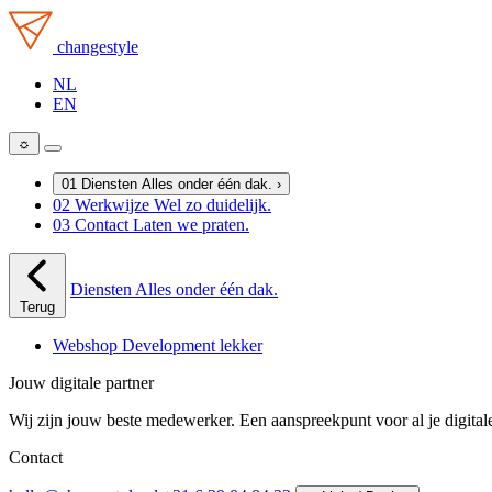
changestyle
NL
EN
☼
01
Diensten
Alles onder één dak.
›
02
Werkwijze
Wel zo duidelijk.
03
Contact
Laten we praten.
Diensten
Alles onder één dak.
Terug
Webshop Development
lekker
Jouw digitale partner
Wij zijn jouw beste medewerker. Een aanspreekpunt voor al je digital
Contact