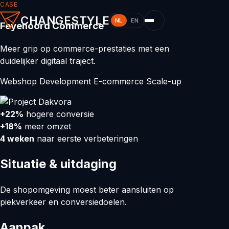
CASE
CHANGESTYLE
NL
EN
Feyenoord Commerce
Meer grip op commerce-prestaties met een
duidelijker digitaal traject.
Webshop Development
E-commerce
Scale-up
+22%
hogere conversie
+18%
meer omzet
4 weken
naar eerste verbeteringen
Situatie & uitdaging
De shopomgeving moest beter aansluiten op
piekverkeer en conversiedoelen.
Aanpak